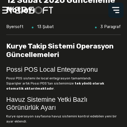
12 Subat 2026 Güncelleme
Notları
Byersoft
13 Şubat
3 Paragraf
Kurye Takip Sistemi Operasyon
Güncellemeleri
Possi POS Local Entegrasyonu
Possi POS sistemi ile local entegrasyon tamamlandı.
Siparişler artık Possi POS’tan sistemimize
tek yönlü olarak
otomatik aktarılmaktadır
.
Havuz Sistemine Yetki Bazlı
Görünürlük Ayarı
Kurye operasyon sayfasına havuz sistemini kontrol edebilen yeni bir
ayar eklendi.