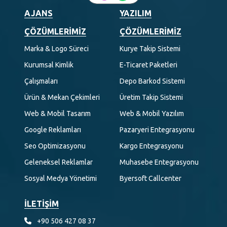
AJANS
YAZILIM
ÇÖZÜMLERIMIZ
ÇÖZÜMLERIMIZ
Marka & Logo Süreci
Kurye Takip Sistemi
Kurumsal Kimlik
E-Ticaret Paketleri
Çalışmaları
Depo Barkod Sistemi
Ürün & Mekan Çekimleri
Üretim Takip Sistemi
Web & Mobil Tasarım
Web & Mobil Yazılım
Google Reklamları
Pazaryeri Entegrasyonu
Seo Optimizasyonu
Kargo Entegrasyonu
Geleneksel Reklamlar
Muhasebe Entegrasyonu
Sosyal Medya Yönetimi
Byersoft Callcenter
İLETİŞİM
+90 506 427 08 37